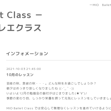
ーMIO Bal
t Class －
レエクラス
インフォメーション
2021-10-03 21:45:00
10月のレッスン
芸術の秋、食欲の秋・・・。どんな秋をお過ごしでしょうか？
朝夕はめっきり涼しくなりましたね ((･´_｀･))
いよいよ12月の勉強会の振付がはじまりました(★´∀`)ﾉ
季節の変わり目、しっかり栄養を摂って元気にレッスンをしていきまし
MIO Ballet Class では安心して無理なくレッスンを進めていけるよう