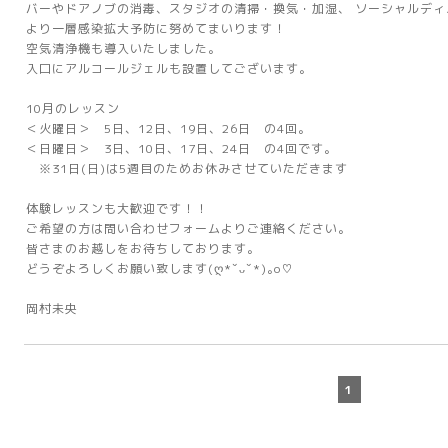
バーやドアノブの消毒、スタジオの清掃・換気・加湿、 ソーシャルディ
より一層感染拡大予防に努めてまいります！
空気清浄機も導入いたしました。
入口にアルコールジェルも設置してございます。
10月のレッスン
＜火曜日＞ 5日、12日、19日、26日 の4回。
＜日曜日＞ 3日、10日、17日、24日 の4回です。
※31日(日)は5週目のためお休みさせていただきます
体験レッスンも大歓迎です！！
ご希望の方は問い合わせフォームよりご連絡ください。
皆さまのお越しをお待ちしております。
どうぞよろしくお願い致します(ღ*ˇᴗˇ*)｡o♡
岡村未央
1