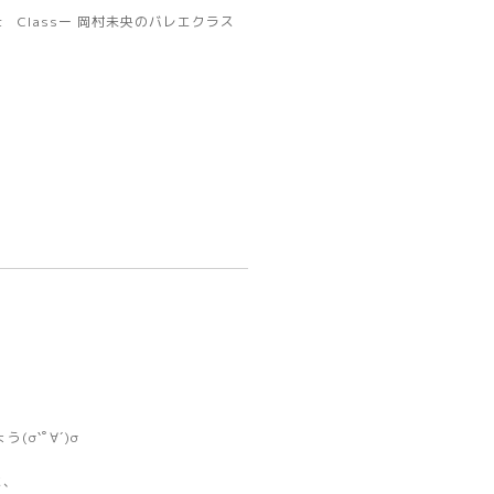
let Classー 岡村未央のバレエクラス
ょう
(σ`ﾟ∀´)σ
に、