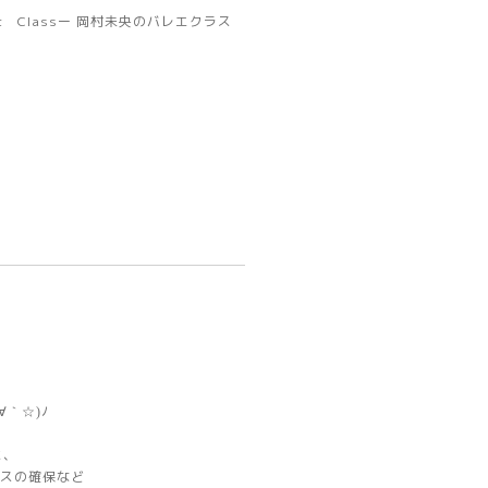
let Classー 岡村未央のバレエクラス
∀｀☆)ﾉ
に、
ンスの確保など