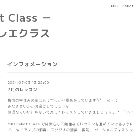
ーMIO Bal
t Class －
レエクラス
インフォメーション
2024-07-03 13:22:00
7月のレッスン
"(*´・ω・；ゞ
梅雨の中休みの空はもうすっかり夏色をしています
みなさまいかがお過ごしでしょうか
無理なくいい汗をかいて楽しくレッスンしていきましょう☆.｡.:*･゜ヾ(´
MIO Ballet Class では安心して無理なくレッスンを進めていけるよう
バーやドアノブの消毒、スタジオの清掃・換気、 ソーシャルディスタ