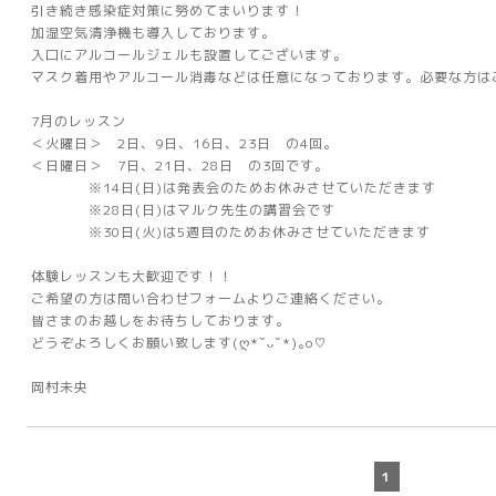
引き続き感染症対策に努めてまいります！
加湿空気清浄機も導入しております。
入口にアルコールジェルも設置してございます。
マスク着用やアルコール消毒などは任意になっております。必要な方は
7月のレッスン
＜火曜日＞ 2日、9日、16日、23日 の4回。
＜日曜日＞ 7日、21日、28日 の3回です。
※14日(日)は発表会のためお休みさせていただきます
※28日(日)はマルク先生の講習会です
※30日(火)は5週目のためお休みさせていただきます
体験レッスンも大歓迎です！！
ご希望の方は問い合わせフォームよりご連絡ください。
皆さまのお越しをお待ちしております。
どうぞよろしくお願い致します(ღ*ˇᴗˇ*)｡o♡
岡村未央
1