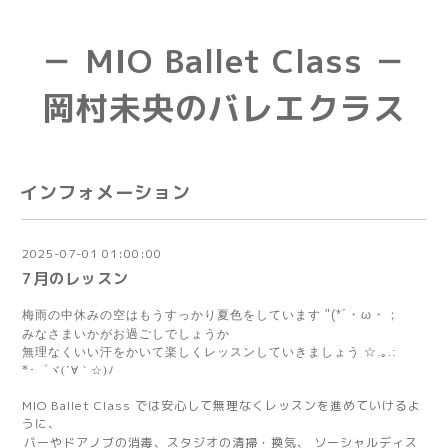
－ MIO Ballet Class －
岡村未央のバレエクラス
インフォメーション
2025-07-01 01:00:00
7月のレッスン
"(*´・ω・；ゞ
梅雨の中休みの空はもうすっかり夏色をしています
みなさまいかがお過ごしでしょうか
無理なくいい汗をかいて楽しくレッスンしていきましょう ☆.｡.:
*･゜
ヾ(´∀｀☆)ﾉ
MIO Ballet Class では安心して無理なくレッスンを進めていけるよ
うに、
バーやドアノブの消毒、スタジオの清掃・換気、 ソーシャルディス