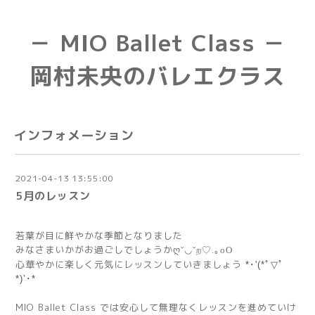
－ MIO Ballet Class －
岡村未央のバレエクラス
インフォメーション
2021-04-13 13:55:00
5月のレッスン
若葉が目に鮮やかな季節となりました
みなさまいかがお過ごしでしょうか
ღ
˘◡˘
ற
♡
.
｡
oO
心華やかに楽しく元気にレッスンしていきましょう
*
･
'(*
ﾟ
▽
ﾟ
*)’
･
*
MIO Ballet Class では安心して無理なくレッスンを進めていけ