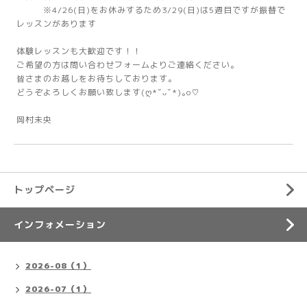
※4/26(日)をお休みするため3/29(日)は5週目ですが振替で
レッスンがあります
体験レッスンも大歓迎です！！
ご希望の方は問い合わせフォームよりご連絡ください。
皆さまのお越しをお待ちしております。
どうぞよろしくお願い致します(ღ*ˇᴗˇ*)｡o♡
岡村未央
トップページ
インフォメーション
2026-08（1）
2026-07（1）