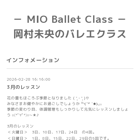
－ MIO Ballet Class －
岡村未央のバレエクラス
インフォメーション
2026-02-28 16:16:00
3月のレッスン
花の蕾もほころぶ季節となりました
( ˘͈ ᵕ ˘͈ )♡
みなさまお健やかにお過ごしでしょうか
⁽⁽◝
(
´
꒵
`
❀
)
◟₎₎
季節の変わり目、体調管理もしっかりして元気にレッスンしましょ
う
o(*ﾟ∀ﾟ*)o～★♪
3月のレッスン
＜火曜日＞ 3日、10日、17日、24日 の4回。
＜日曜日＞ 1日、8日、15日、22日、29日の5回です。